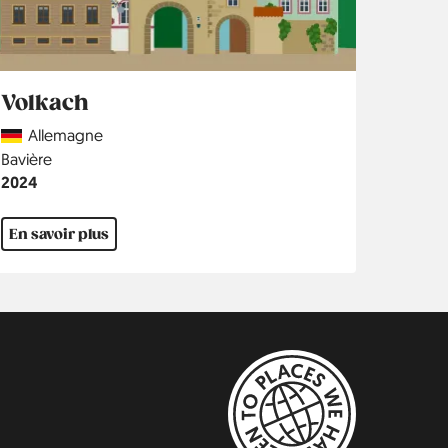
Volkach
Country
Allemagne
Région
Bavière
Année
2024
En savoir plus