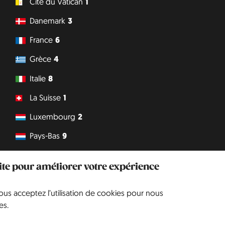
Cité du Vatican
1
Danemark
3
France
6
Grèce
4
Italie
8
La Suisse
1
Luxembourg
2
Pays-Bas
9
Suède
1
site pour améliorer votre expérience
Tchéquie
3
vous acceptez l’utilisation de cookies pour nous
Philipp J. Conrad
·
Creative Commons: BY, NC, DA
· Soli Deo Gloria
es.
Website
en