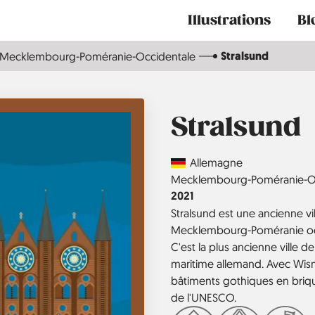
Main
Illustrations
Bl
navigation
Stralsund
Mecklembourg-Poméranie-Occidentale
Stralsund
Country
Allemagne
Région
Mecklembourg-Poméranie-O
Année
2021
Stralsund est une ancienne v
Mecklembourg-Poméranie occid
C'est la plus ancienne ville d
maritime allemand. Avec Wisma
bâtiments gothiques en briqu
de l'UNESCO.