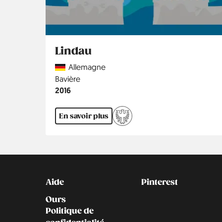
Lindau
Country
Allemagne
Région
Bavière
Année
2016
En savoir plus
Kontakt
Social
Aide
Pinterest
Ours
Politique de