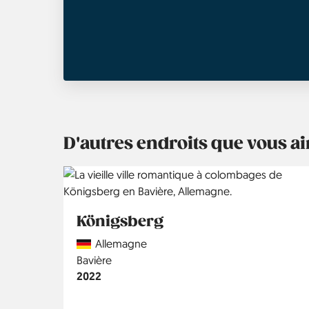
D'autres endroits que vous 
Königsberg
Country
Allemagne
Région
Bavière
Année
2022