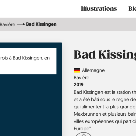
Main
Illustrations
Bl
navigation
Bad Kissingen
Bavière
Bad Kissi
Country
Allemagne
Région
Bavière
Année
2019
Bad Kissingen est la station
et a été bâti sous le règne de
qui alimentent la plus grand
Maxbrunnen et plusieurs bain
villes européennes qui parti
Europe”.