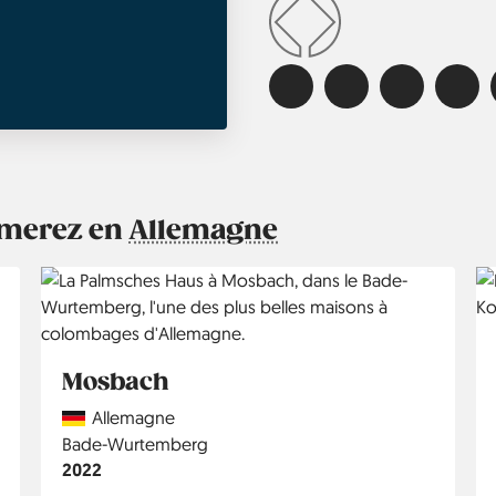
aimerez en
Allemagne
Mosbach
Country
Allemagne
Région
Bade-Wurtemberg
Année
2022