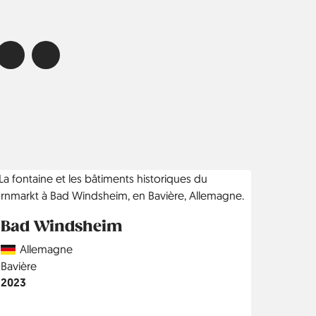
Bad Windsheim
Country
Allemagne
Région
Bavière
Année
2023