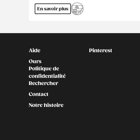
En savoir plus
Kontakt
Social
Aide
Pinterest
Ours
Politique de
confidentialité
Rechercher
Contact
Notre histoire