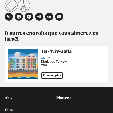
D'autres endroits que vous aimerez en
Israël
Tel-Aviv-Jaffa
Country
Israël
Région
District de Tel Aviv
Année
2017
En savoir plus
Kontakt
Social
Aide
Pinterest
Ours