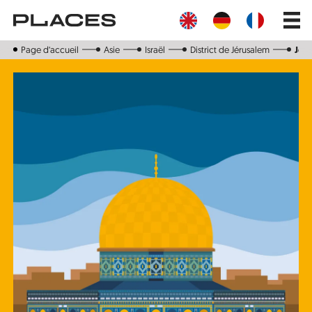
Aller
Main
au
navig
contenu
principal
Page d‘accueil
Asie
Israël
District de Jérusalem
Jér