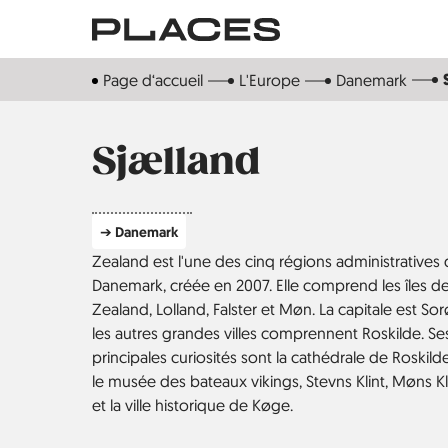
Aller
au
contenu
Page d‘accueil
L'Europe
Danemark
principal
Sjælland
➔ Danemark
Zealand est l'une des cinq régions administratives
Danemark, créée en 2007. Elle comprend les îles d
Zealand, Lolland, Falster et Møn. La capitale est Sor
les autres grandes villes comprennent Roskilde. Se
principales curiosités sont la cathédrale de Roskilde
le musée des bateaux vikings, Stevns Klint, Møns Kl
et la ville historique de Køge.