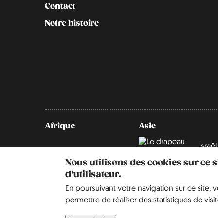
Contact
Notre histoire
Afrique
Asie
Israël
Nous utilisons des cookies sur ce 
d'utilisateur.
En poursuivant votre navigation sur ce site, 
permettre de réaliser des statistiques de visit