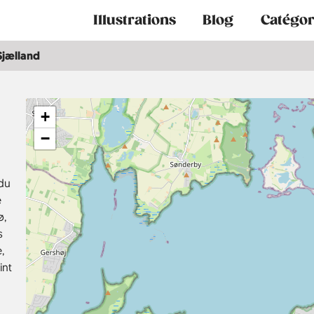
Main
Illustrations
Blog
Catégor
navigation
Sjælland
+
−
 du
e
ø,
s
,
int