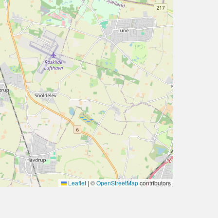
Leaflet
|
©
OpenStreetMap
contributors