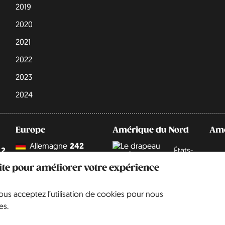
2019
2020
2021
2022
2023
2024
Europe
Amérique du Nord
Amé
Allemagne
242
2
États-
9
Unis
Angleterre
67
site pour améliorer votre expérience
Belgique
5
vous acceptez l’utilisation de cookies pour nous
es.
Cité du Vatican
1