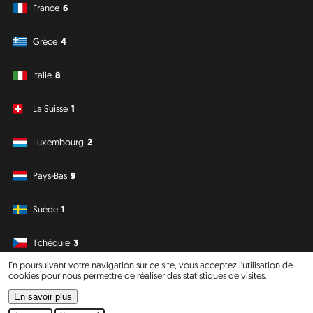
France
6
Grèce
4
Italie
8
La Suisse
1
Luxembourg
2
Pays-Bas
9
Suède
1
Tchéquie
3
En poursuivant votre navigation sur ce site, vous acceptez l’utilisation de
cookies pour nous permettre de réaliser des statistiques de visites.
Amérique du Sud
Océanie
En savoir plus
Philipp J. Conrad
·
Creative Commons: BY, NC, DA
· Soli Deo Gloria
Website