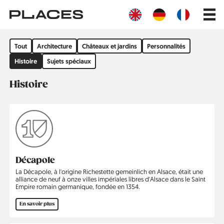
Aller
Main
au
navig
contenu
principal
Filter
Tout
Architecture
Châteaux et jardins
Personnalités
by
group
Histoire
Sujets spéciaux
Histoire
Décapole
La Décapole, à l'origine Richestette gemeinlich en Alsace, était une
alliance de neuf à onze villes impériales libres d'Alsace dans le Saint
Empire romain germanique, fondée en 1354.
En savoir plus