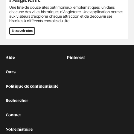
l’Angleterre
Une liste de douze sites patrimoniaux emblématiques, un dans
chacune des villes historiques d'Angleterre. Une application permet
aux visiteurs d'explorer chaque attraction et de découvrir ses
histoires à différents endroits du site.
En savoir plus
Kontakt
Social
Aide
Pinterest
Ours
Politique de confidentialité
Rechercher
Contact
Notre histoire